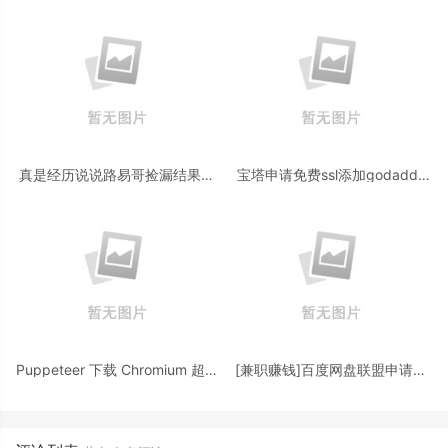
真是经历说说路易哥捡漏结果被
宝塔申请免费ssl添加godaddy
捡漏这件事情 惠普制造智能门锁
自动dns解析快速申请续签ssl证
P3
书
Puppeteer 下载 Chromium 超时
[兼职赚钱]百度网盘联盟申请盘
ERROR: Failed to set up
主的方法
Chromium