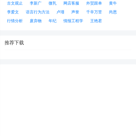
古文观止
李新广
微乳
网店客服
外贸跟单
黄牛
李爱文
语言行为方法
卢瑾
声誉
千辛万苦
尚恩
行情分析
废弃物
年纪
情报工程学
王艳君
推荐下载