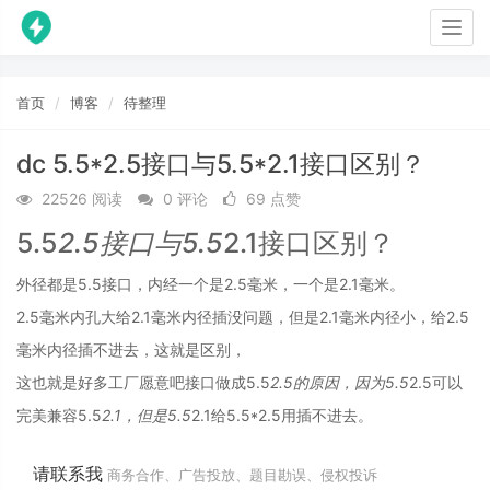
Togg
navig
首页
博客
待整理
dc 5.5*2.5接口与5.5*2.1接口区别？
22526 阅读
0 评论
69 点赞
5.5
2.5接口与5.5
2.1接口区别？
外径都是5.5接口，内经一个是2.5毫米，一个是2.1毫米。
2.5毫米内孔大给2.1毫米内径插没问题，但是2.1毫米内径小，给2.5
毫米内径插不进去，这就是区别，
这也就是好多工厂愿意吧接口做成5.5
2.5的原因，因为5.5
2.5可以
完美兼容5.5
2.1，但是5.5
2.1给5.5*2.5用插不进去。
请联系我
商务合作、广告投放、题目勘误、侵权投诉