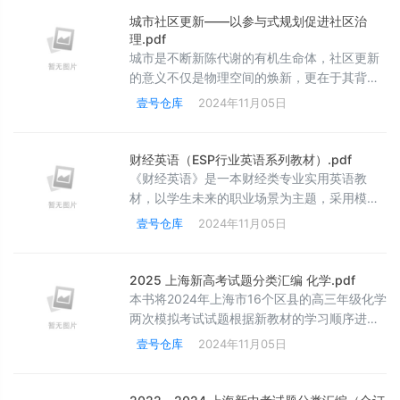
公共建筑、商业项目和基础设施、轨道交通桥
城市社区更新——以参与式规划促进社区治
梁以及数字平台建设等项目。配套软件也做了
理.pdf
详细介绍，包括图形引擎、设计管理协同、施
城市是不断新陈代谢的有机生命体，社区更新
工管理协同、图纸档案管理等不同应用层面的
的意义不仅是物理空间的焕新，更在于其背后
管理软件，精选的优秀获奖作品，邀请了行
的社区共同治理。社区更新规划是促进社区可
壹号仓库
2024年11月05日
持续发展的重要契机和抓手，其目的在于通过
人居环境的改善，使社区居民具有最高的幸福
感和凝聚力，而参与式规划的提出，正是要通
财经英语（ESP行业英语系列教材）.pdf
过社区更新规划这一行为，促进社区公共治
《财经英语》是一本财经类专业实用英语教
理，改变陌生人的社会倾向，从而激活社区的
材，以学生未来的职业场景为主题，采用模块
共治与自治，使之真正成为具有社区共同体意
化的体例编写。本书系统性较强，内容涉及会
壹号仓库
2024年11月05日
义的幸福家园。本书结合作者深耕城市更新与
计、审计、银行业务、投资理财，以及财经涉
社
外岗位求职等方面的知识。本书提供真实语境
中的语言素材，内容深入浅出，通过听、说、
2025 上海新高考试题分类汇编 化学.pdf
读、写技能的综合训练，提高学习者在实际生
本书将2024年上海市16个区县的高三年级化学
活与工作场景中使用英语进行口头、书面交际
两次模拟考试试题根据新教材的学习顺序进行
的能力。书后附有听力原文、参考译文和练习
分类汇总，全书共分为六大板块，分别为物质
壹号仓库
2024年11月05日
答案，供读者使用。
的组成与结构、化学中的平衡、物质变化与能
量变化，常见无机物和常见有机物，全书一共
有31个专题，每个专题根据考点，细分若干个