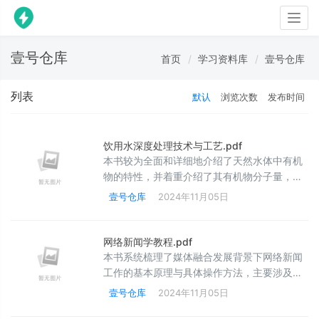
Togg
navig
壹号仓库
首页
学习资料库
壹号仓库
列表
默认
浏览次数
发布时间
饮用水深度处理技术与工艺.pdf
本书较为全面和详细地介绍了天然水体中有机
物的特性，并着重介绍了其有机物分子量，亲
疏水性以及三维荧光光谱；饮用水处理的各种
壹号仓库
2024年11月05日
技术、特点和所起的作用；饮用水不同的处理
工艺及其优缺点；消毒副产物的生成、特点以
及去除的技术和工艺；同化有机物和可生物降
网络新闻学教程.pdf
解有机物的生成、特点及去除的技术和工艺；
本书系统梳理了媒体融合发展背景下网络新闻
臭氧生物活性炭处理技术以及膜技术等。本书
工作的基本原理与具体操作方法，主要涉及网
适合从事饮用水处理的研究、设计以及管理人
络新闻的采访、写作、编辑、评论和专题制
壹号仓库
2024年11月05日
员阅读，也可供给排水专业的本科生和研究生
作，以及文字新闻、音频新闻、视频新闻、融