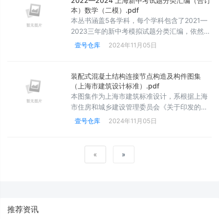
2022—2024 上海新中考试题分类汇编（合订
小节。本书分类精准，内容全面，题目梯度安
本）数学（二模）.pdf
排合理，书后附有完整的参考答案，便于读者
本丛书涵盖5各学科，每个学科包含了2021—
参考学习。学生可以结合自身学习情况，有针
2023三年的新中考模拟试题分类汇编，依然按
对性地选择不同的模块加强训练，并
照原来的分类模块，但对不同年份中同类题目
壹号仓库
2024年11月05日
进行了筛选和精编，去除了重复的题目类型，
只保留质量较高、考查频率高、针对性更强、
凸显重难点和考点的试题，为广大师生节省了
装配式混凝土结构连接节点构造及构件图集
资料搜集的时间。读者可根据自己的实际情
（上海市建筑设计标准）.pdf
况，选择自己薄弱的专项进行强化的精准训练
本图集作为上海市建筑标准设计，系根据上海
《2022—2024 上海新中考试题分类汇编（合
市住房和城乡建设管理委员会《关于印发的通
订本）数学》包括14个专题
知》要求，在《装配式混凝土构件图集》和
壹号仓库
2024年11月05日
《装配式混凝土结构连接节点构造图集》的基
础上修订合并而成。本图集主要内容包括预制
构件图及该构件常见的连接节点构造图两部
«
»
分。本图集所示构件与连接节点构造，仅适用
于上海地区新建、扩建或改建的采用装配式混
凝土结构体系的建筑项目；当用于其他地区或
是其他结构类型时，应对其技术及经济可行性
进行
推荐资讯