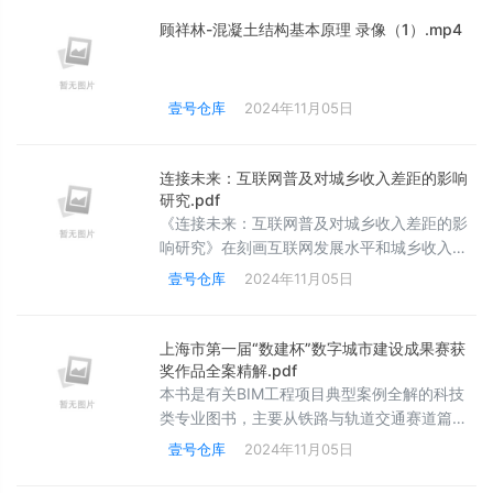
合新闻等不同形式网络新闻的概念、制作、发
展与特征。本书既注重理论阐释，又注重实践
顾祥林-混凝土结构基本原理 录像（1）.mp4
剖析;既立足当下，又面向未来；既聚焦新闻传
播的核心特征，又体现出鲜明的跨媒体、跨学
科的特色。每章结尾附有思考与练习部分，便
壹号仓库
2024年11月05日
于读者核查验证自己对相关知识的掌握情况。
连接未来：互联网普及对城乡收入差距的影响
研究.pdf
《连接未来：互联网普及对城乡收入差距的影
响研究》在刻画互联网发展水平和城乡收入差
距演变轨迹的基础上，从劳动力转移视角就互
壹号仓库
2024年11月05日
联网普及对城乡收入差距的影响展开理论分
析，并在此基础上构建数理模型和开展实证检
验，以及探讨由此带来的政策优化问题。本书
上海市第一届“数建杯”数字城市建设成果赛获
的创新性在于：为科学评价互联网普及对中国
奖作品全案精解.pdf
城乡收入差距的作用效果贡献了一定的理论和
本书是有关BIM工程项目典型案例全解的科技
实证经验，为回答“数字鸿沟”还是“数字红利”问
类专业图书，主要从铁路与轨道交通赛道篇、
题提供了几点思路。本书证实，互联网普
基础设施赛道篇、房屋建筑设计赛道篇、房屋
壹号仓库
2024年11月05日
建筑施工赛道篇、城市数字孪生赛道篇与城市
数字建设软件赛道篇等方面来进行阐述。涵盖