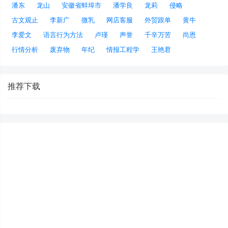
潘东
龙山
安徽省蚌埠市
潘学良
龙莉
侵略
古文观止
李新广
微乳
网店客服
外贸跟单
黄牛
李爱文
语言行为方法
卢瑾
声誉
千辛万苦
尚恩
行情分析
废弃物
年纪
情报工程学
王艳君
推荐下载