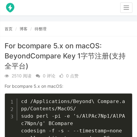
Togg
navig
首页
博客
待整理
For bcompare 5.x on macOS:
BeyondCompare Key 1字节注册(支持
全平台)
2510 阅读
0 评论
0 点赞
For bcompare 5.x on macOS:
Copy
cd /Applications/Beyond\ Compare.a
pp/Contents/MacOS/

sudo perl -pi -e 's/AlPAc7Np1/AlPA
c7Npn/g' BCompare

codesign -f -s - --timestamp=none 