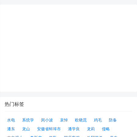
热门标签
水电
系统学
闵小波
哀悼
欧晓昆
鸡毛
防备
潘东
龙山
安徽省蚌埠市
潘学良
龙莉
侵略