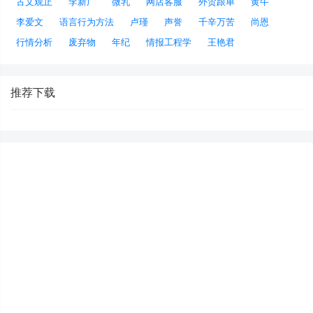
古文观止
李新广
微乳
网店客服
外贸跟单
黄牛
李爱文
语言行为方法
卢瑾
声誉
千辛万苦
尚恩
行情分析
废弃物
年纪
情报工程学
王艳君
推荐下载