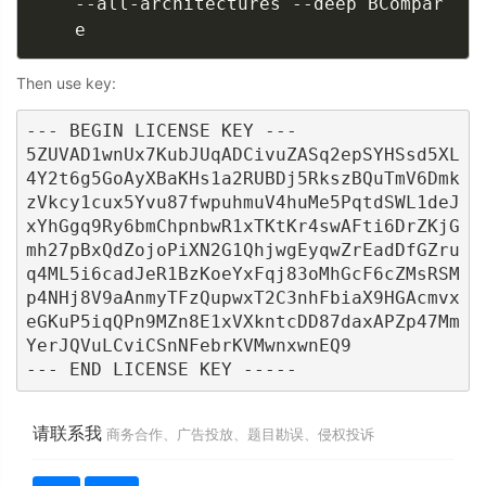
--all-architectures --deep BCompar
e
Then use key:
--- BEGIN LICENSE KEY ---

5ZUVAD1wnUx7KubJUqADCivuZASq2epSYHSsd5XL
4Y2t6g5GoAyXBaKHs1a2RUBDj5RkszBQuTmV6Dmk
zVkcy1cux5Yvu87fwpuhmuV4huMe5PqtdSWL1deJ
xYhGgq9Ry6bmChpnbwR1xTKtKr4swAFti6DrZKjG
mh27pBxQdZojoPiXN2G1QhjwgEyqwZrEadDfGZru
q4ML5i6cadJeR1BzKoeYxFqj83oMhGcF6cZMsRSM
p4NHj8V9aAnmyTFzQupwxT2C3nhFbiaX9HGAcmvx
eGKuP5iqQPn9MZn8E1xVXkntcDD87daxAPZp47Mm
YerJQVuLCviCSnNFebrKVMwnxwnEQ9

--- END LICENSE KEY -----
请联系我
商务合作、广告投放、题目勘误、侵权投诉