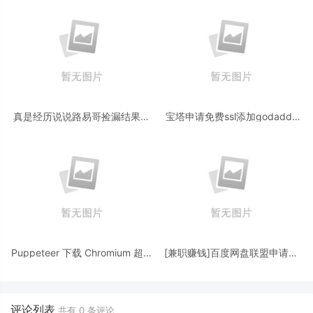
真是经历说说路易哥捡漏结果被
宝塔申请免费ssl添加godaddy
捡漏这件事情 惠普制造智能门锁
自动dns解析快速申请续签ssl证
P3
书
Puppeteer 下载 Chromium 超时
[兼职赚钱]百度网盘联盟申请盘
ERROR: Failed to set up
主的方法
Chromium
评论列表
共有
0
条评论