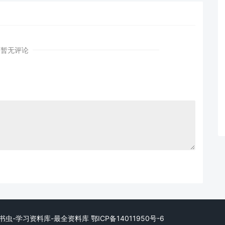
暂无评论
erved. 小书虫-学习资料库-最全资料库
鄂ICP备14011950号-6