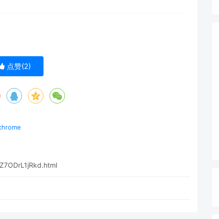
点赞(
2
)
chrome
EZ7ODrL1jRkd.html