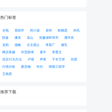
热门标签
水电
系统学
闵小波
哀悼
欧晓昆
鸡毛
防备
潘东
龙山
安徽省蚌埠市
潘学良
龙莉
侵略
古文观止
李新广
微乳
网店客服
外贸跟单
黄牛
李爱文
语言行为方法
卢瑾
声誉
千辛万苦
尚恩
行情分析
废弃物
年纪
情报工程学
王艳君
推荐下载