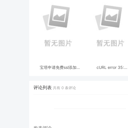
宝塔申请免费ssl添加
cURL error 35:
godaddy 自动dns解析快
error:1407742E:SS
速申请续签ssl证书
routines:SSL23_GET_
alert protocol versi
评论列表
共有
0
条评论