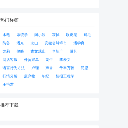
热门标签
水电
系统学
闵小波
哀悼
欧晓昆
鸡毛
防备
潘东
龙山
安徽省蚌埠市
潘学良
龙莉
侵略
古文观止
李新广
微乳
网店客服
外贸跟单
黄牛
李爱文
语言行为方法
卢瑾
声誉
千辛万苦
尚恩
行情分析
废弃物
年纪
情报工程学
王艳君
推荐下载