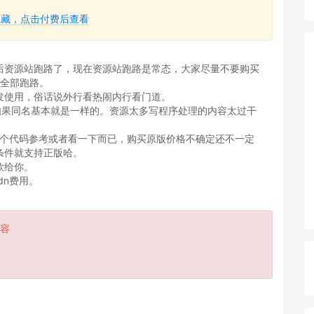
隐藏，点击付费后查看
然后资源站跑路了，现在资源站跑路是常态，大家尽量不要购买
外全部跑路。
开发使用，俗话说外行看热闹内行看门道。
如果同名基本就是一样的。资源太多写程序处理的内容太过干
找一个代码参考或者看一下而已，购买原版价格不确定还不一定
条件就支持正版哈。
款给你。
dn费用。
容