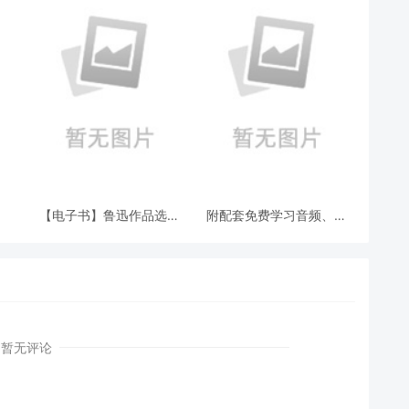
【电子书】鲁迅作品选：
附配套免费学习音频、课
L
白光（日文版）.epub
后练习参考答案（APP内
SERVER_HELLO:tlsv1
搜索书名）.pdf
on
暂无评论