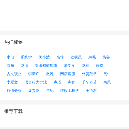
热门标签
水电
系统学
闵小波
哀悼
欧晓昆
鸡毛
防备
潘东
龙山
安徽省蚌埠市
潘学良
龙莉
侵略
古文观止
李新广
微乳
网店客服
外贸跟单
黄牛
李爱文
语言行为方法
卢瑾
声誉
千辛万苦
尚恩
行情分析
废弃物
年纪
情报工程学
王艳君
推荐下载